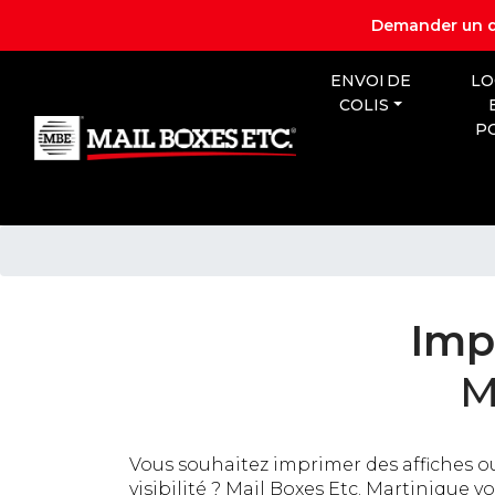
Demander un d
ENVOI DE
LO
COLIS
P
Imp
M
Vous souhaitez imprimer des affiches 
visibilité ? Mail Boxes Etc. Martinique