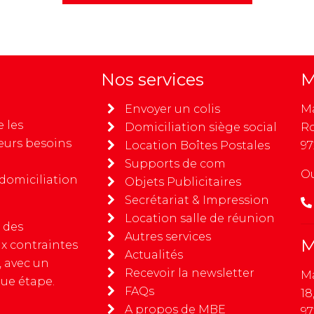
Nos services
M
Envoyer un colis
Ma
 les
Domiciliation siège social
Ro
leurs besoins
Location Boîtes Postales
97
Supports de com
Ou
 domiciliation
Objets Publicitaires
Secrétariat & Impression
Location salle de réunion
 des
Autres services
M
ux contraintes
Actualités
, avec un
Recevoir la newsletter
Ma
ue étape.
FAQs
18
A propos de MBE
97