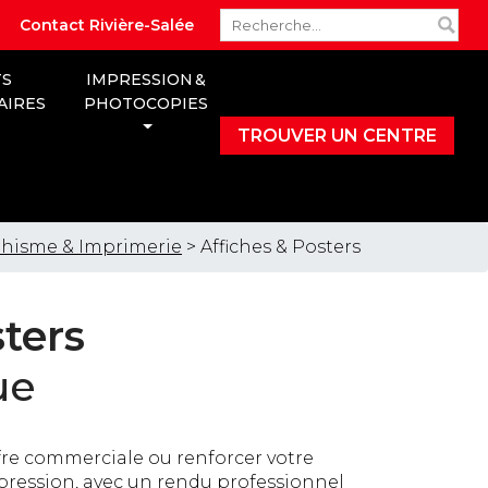
Contact Rivière-Salée
TS
IMPRESSION &
AIRES
PHOTOCOPIES
TROUVER UN CENTRE
hisme & Imprimerie
> Affiches & Posters
ters
ue
re commerciale ou renforcer votre
mpression, avec un rendu professionnel