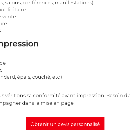
, salons, conférences, manifestations)
blicitaire
e vente
ure
s
mpression
nde
c
ndard, épais, couché, etc.)
ous vérifions sa conformité avant impression. Besoin d
pagner dans la mise en page.
Obtenir un devis personnalisé