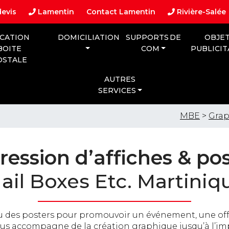
evis
Lamentin
Contact Lamentin
Rivière-Salée
CATION
DOMICILIATION
SUPPORTS DE
OBJE
BOITE
COM
PUBLICIT
OSTALE
AUTRES
SERVICES
MBE
>
Grap
ression d’affiches & pos
ail Boxes Etc. Martiniq
ou des posters pour promouvoir un événement, une off
 vous accompagne de la création graphique jusqu’à l’i