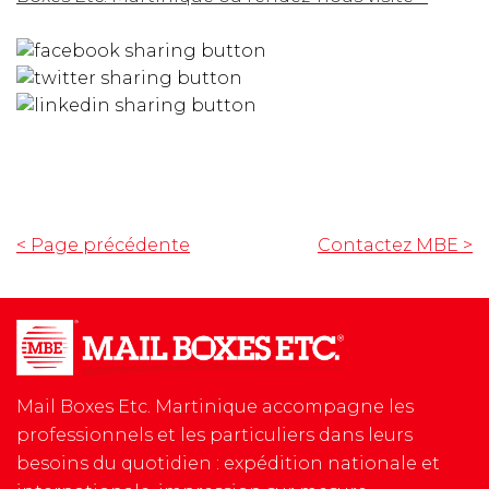
< Page précédente
Contactez MBE
>
Mail Boxes Etc. Martinique accompagne les
professionnels et les particuliers dans leurs
besoins du quotidien : expédition nationale et